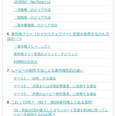
JASRAC・NexToneとは
「演奏権」のクリア方法
「複製権」のクリア方法
「著作隣接権」のクリア方法
著作権フリー（ロイヤリティフリー）音源を使用するのも方
法の一つ
「著作権フリー」って？
著作権フリー音源のメリット・デメリット
利用時の注意点
ムービーの制作方法による著作権対応の違い
ケース1：「自作」する場合
ケース2：「式場または式場提携業者」に依頼する場合
ケース3：「外部のムービー制作業者」に依頼する場合
これってOK？ NG？ BGM著作権よくある質問
Q1．市販のCDや購入したダウンロード音源をBGMに使ってム
ービーを自作するのはOK？