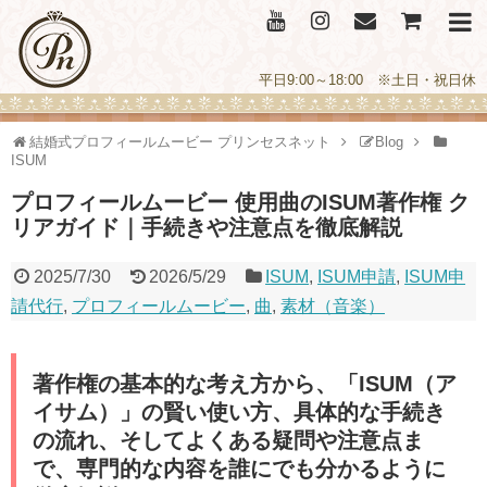
平日9:00～18:00 ※土日・祝日休
結婚式プロフィールムービー プリンセスネット
Blog
ISUM
プロフィールムービー 使用曲のISUM著作権 ク
リアガイド｜手続きや注意点を徹底解説
2025/7/30
2026/5/29
ISUM
,
ISUM申請
,
ISUM申
請代行
,
プロフィールムービー
,
曲
,
素材（音楽）
著作権の基本的な考え方から、「ISUM（ア
イサム）」の賢い使い方、具体的な手続き
の流れ、そしてよくある疑問や注意点ま
で、専門的な内容を誰にでも分かるように