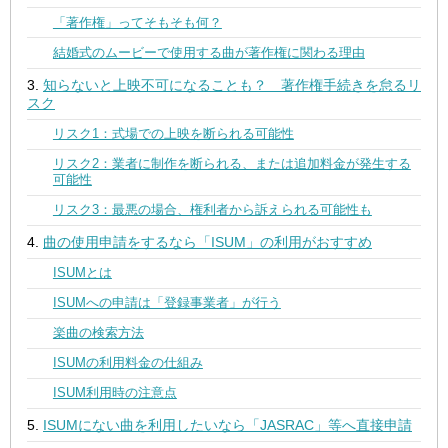
「著作権」ってそもそも何？
結婚式のムービーで使用する曲が著作権に関わる理由
知らないと上映不可になることも？ 著作権手続きを怠るリ
スク
リスク1：式場での上映を断られる可能性
リスク2：業者に制作を断られる、または追加料金が発生する
可能性
リスク3：最悪の場合、権利者から訴えられる可能性も
曲の使用申請をするなら「ISUM」の利用がおすすめ
ISUMとは
ISUMへの申請は「登録事業者」が行う
楽曲の検索方法
ISUMの利用料金の仕組み
ISUM利用時の注意点
ISUMにない曲を利用したいなら「JASRAC」等へ直接申請