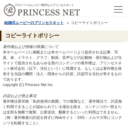
プロフィールムービー制作ならプリンセスネット
結婚式ムービーのプリンセスネット
コピーライトポリシー
コピーライトポリシー
著作権および情報の帰属について
本ホームページに掲載または本ホームページより提供される記事、写
真、表、イラスト、グラフ、動画、音声などの記載物・発行物および当
サイトで提供されるあらゆる形のコンテンツの著作権は、プリンセスネ
ット株式会社（以下、当社という）に帰属する、もしくはは著作権を保
有する当該の機関・法人・団体からの許諾、許認可を当社が有するもの
であります。
copyright (C) Princess Net Inc.
許諾および禁止事項
著作権法第30条「私的使用の範囲」での複製など、著作権法で、許諾無
く利用できることが認められている場合を除き、コンテンツの一部また
は全部を無断で複製、公衆送信、翻案するといった利用はできません。
（例：著作権者の許諾を得ずにWebサイト・SNS・メルマガ等にコンテ
ンツを転載すること）