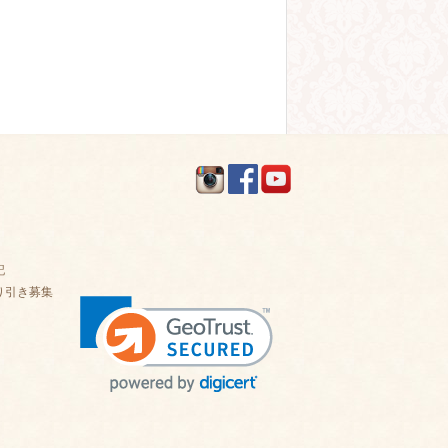
記
り引き募集