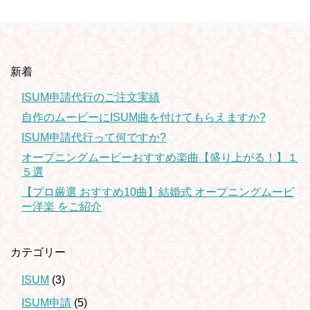
新着
ISUM申請代行のご注文実績
自作のムービーにISUM曲を付けてもらえますか?
ISUM申請代行って何ですか?
オープニングムービーおすすめ楽曲【盛り上がる！】１
５選
【プロ厳選 おすすめ10曲】結婚式 オープニングムービ
ー洋楽 をご紹介
カテゴリー
ISUM
(3)
ISUM申請
(5)