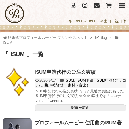
平日9:00～18:00 ※土日・祝日休
結婚式プロフィールムービー プリンセスネット
Blog
ISUM
「 ISUM 」一覧
ISUM申請代行のご注文実績
2026/5/17
ISUM
,
ISUM申請
,
ISUM申請代行
,
コ
ラム
,
曲
,
申請代行
,
素材（音楽）
ISUM申請代行の注文実績 ☆☆☆最近の実際にあった
ISUM申請代行の注文実績 ☆☆☆ 弊社では「ココナ
ラ」、「Creema」...
記事を読む
プロフィールムービー 使用曲のISUM著