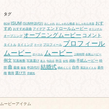
タグ
ISUM
おす
ISUM申請代行
BGM
おしゃれ
おしゃれな構成
おしゃれな衣装
すめ
エンドロールムービー
おすすめ楽曲
アイデア
オリジナル
オープニングムービー
コメント
オープニング
プロフィール
タイトル
タイミング
プロフィール
テーマ
ムービー
ムービー
ボーカル
上映時間
余興ムービー
例文
手紙ムービー
写真枚数
写真選び
外注
感動
時
友人
句読点
女性
結婚式
曲
自作
間
最後
申請代行
著作
服装
締めくくり
英語タイトル
選び方
権
費用
雰囲気
ムービーアイテム