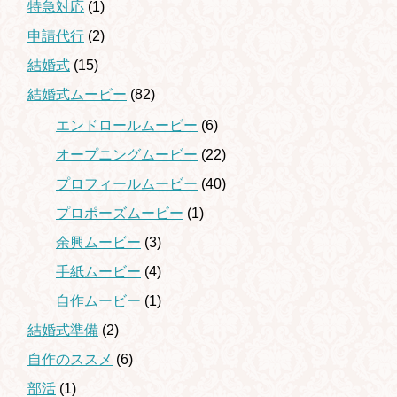
特急対応
(1)
申請代行
(2)
結婚式
(15)
結婚式ムービー
(82)
エンドロールムービー
(6)
オープニングムービー
(22)
プロフィールムービー
(40)
プロポーズムービー
(1)
余興ムービー
(3)
手紙ムービー
(4)
自作ムービー
(1)
結婚式準備
(2)
自作のススメ
(6)
部活
(1)