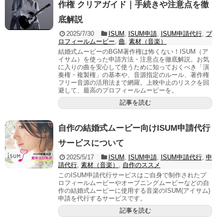
作権 クリアガイド｜手続きや注意点を徹
底解説
2025/7/30
ISUM
,
ISUM申請
,
ISUM申請代行
,
プ
ロフィールムービー
,
曲
,
素材（音楽）
結婚式ムービーのBGM著作権は怖くない！ISUM（ア
イサム）を使った申請方法・注意点を徹底解説。お気
に入りの曲を安心して使うために知っておくべき「演
奏権・複製権」の基本や、音源指定のルール、著作権
フリー音源の活用法まで網羅。上映中止のリスクを回
避して、最高のプロフィールムービーを。
記事を読む
自作の結婚式ムービー向けISUM申請代行
サービスについて
2025/5/17
ISUM
,
ISUM申請
,
ISUM申請代行
,
申
請代行
,
素材（音楽）
,
自作のススメ
このISUM申請代行サービスはご自身で制作されたプ
ロフィールムービーやオープニングムービーなどの自
作の結婚式ムービーに使用する音楽のISUM(アイサム)
申請を代行するサービスです。
記事を読む