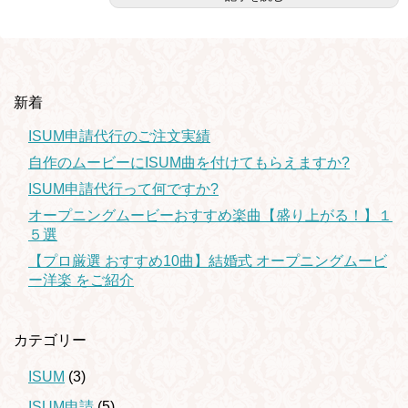
新着
ISUM申請代行のご注文実績
自作のムービーにISUM曲を付けてもらえますか?
ISUM申請代行って何ですか?
オープニングムービーおすすめ楽曲【盛り上がる！】１
５選
【プロ厳選 おすすめ10曲】結婚式 オープニングムービ
ー洋楽 をご紹介
カテゴリー
ISUM
(3)
ISUM申請
(5)