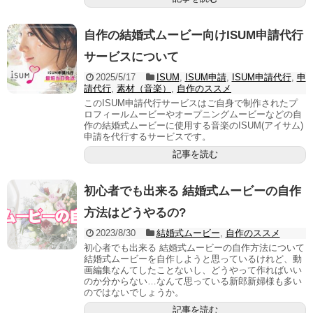
自作の結婚式ムービー向けISUM申請代行
サービスについて
2025/5/17
ISUM
,
ISUM申請
,
ISUM申請代行
,
申
請代行
,
素材（音楽）
,
自作のススメ
このISUM申請代行サービスはご自身で制作されたプ
ロフィールムービーやオープニングムービーなどの自
作の結婚式ムービーに使用する音楽のISUM(アイサム)
申請を代行するサービスです。
記事を読む
初心者でも出来る 結婚式ムービーの自作
方法はどうやるの?
2023/8/30
結婚式ムービー
,
自作のススメ
初心者でも出来る 結婚式ムービーの自作方法について
結婚式ムービーを自作しようと思っているけれど、動
画編集なんてしたことないし、どうやって作ればいい
のか分からない…なんて思っている新郎新婦様も多い
のではないでしょうか。
記事を読む