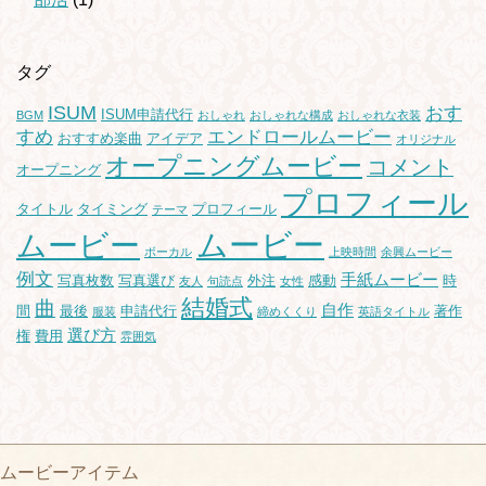
タグ
ISUM
おす
ISUM申請代行
BGM
おしゃれ
おしゃれな構成
おしゃれな衣装
すめ
エンドロールムービー
おすすめ楽曲
アイデア
オリジナル
オープニングムービー
コメント
オープニング
プロフィール
タイトル
タイミング
プロフィール
テーマ
ムービー
ムービー
ボーカル
上映時間
余興ムービー
例文
手紙ムービー
写真枚数
写真選び
外注
感動
時
友人
句読点
女性
結婚式
曲
自作
間
最後
申請代行
著作
服装
締めくくり
英語タイトル
選び方
権
費用
雰囲気
ムービーアイテム