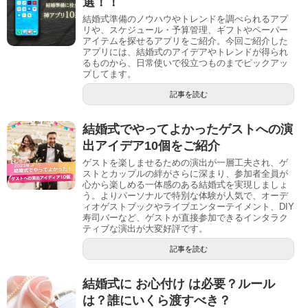
選！！
結婚式準備のノウハウやトレンドを調べられるアプ
リや、スケジュール・予算管理、ギフトやペーパー
アイテムを探せるアプリをご紹介。今回ご紹介した
アプリには、結婚式のアイデアやトレンドが得られ
るものから、日常使いで役立つものまでピックアッ
プしてます。
記事を読む
結婚式でやってよかったゲストへの演
出アイデア10個をご紹介
ゲストを楽しませるための演出が一層工夫され、ゲ
ストとカップルの絆がさらに深まり、参加者全員が
心から楽しめる一体感のある結婚式を実現しましょ
う。よりパーソナルで特別な体験が人気で、オーデ
ィオゲストブックやライブエンターテイメント、DIY
寿司バーなど、ゲストが直接参加できるインタラク
ティブな演出が大変好評です。
記事を読む
結婚式に お心付け は必要？ルール
は？誰にいくら渡すべき？