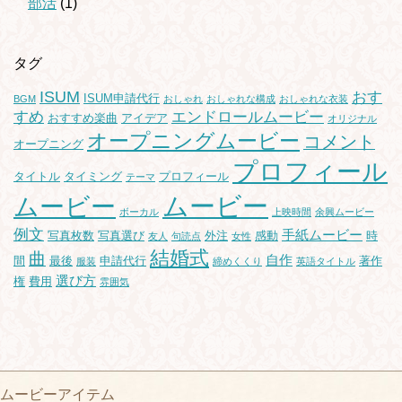
部活
(1)
タグ
ISUM
おす
ISUM申請代行
BGM
おしゃれ
おしゃれな構成
おしゃれな衣装
すめ
エンドロールムービー
おすすめ楽曲
アイデア
オリジナル
オープニングムービー
コメント
オープニング
プロフィール
タイトル
タイミング
プロフィール
テーマ
ムービー
ムービー
ボーカル
上映時間
余興ムービー
例文
手紙ムービー
写真枚数
写真選び
外注
感動
時
友人
句読点
女性
結婚式
曲
自作
間
最後
申請代行
著作
服装
締めくくり
英語タイトル
選び方
権
費用
雰囲気
ムービーアイテム