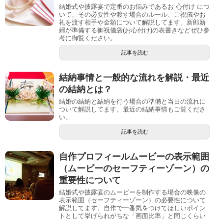
結婚式や披露宴で定番のお悩みであるお 心付け につ
いて、その必要性や渡す場合のルール、ご祝儀やお
礼を渡す相手や金額について解説してます。新郎新
婦が準備する御祝儀袋(お心付け)の表書きなどぜひ参
考に御覧ください。
記事を読む
結納事情と一般的な流れを解説・最近
の結納とは？
結婚の結納と結納を行う場合の準備と当日の流れに
ついて解説してます。最近の結納事情もご覧くださ
い。
記事を読む
自作プロフィールムービーの表示範囲
（ムービーのセーフティーゾーン）の
重要性について
結婚式や披露宴のムービーを制作する場合の映像の
表示範囲（セーフティーゾーン）の必要性について
解説してます。自作で一番気をつけてほしいポイン
トとして挙げられがちな「画面比率」と同じくらい