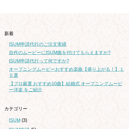
新着
ISUM申請代行のご注文実績
自作のムービーにISUM曲を付けてもらえますか?
ISUM申請代行って何ですか?
オープニングムービーおすすめ楽曲【盛り上がる！】１
５選
【プロ厳選 おすすめ10曲】結婚式 オープニングムービ
ー洋楽 をご紹介
カテゴリー
ISUM
(3)