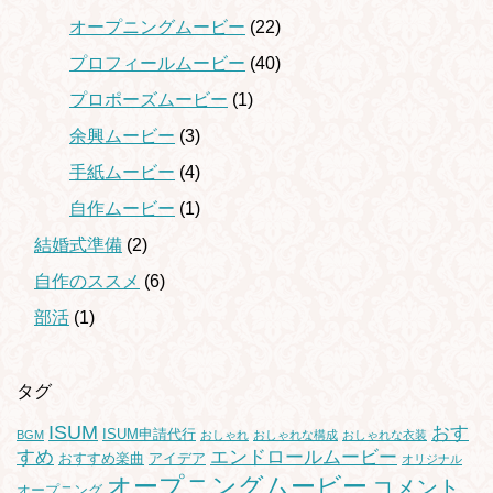
オープニングムービー
(22)
プロフィールムービー
(40)
プロポーズムービー
(1)
余興ムービー
(3)
手紙ムービー
(4)
自作ムービー
(1)
結婚式準備
(2)
自作のススメ
(6)
部活
(1)
タグ
ISUM
おす
ISUM申請代行
BGM
おしゃれ
おしゃれな構成
おしゃれな衣装
すめ
エンドロールムービー
おすすめ楽曲
アイデア
オリジナル
オープニングムービー
コメント
オープニング