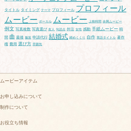
プロフィール
タイトル
タイミング
プロフィール
テーマ
ムービー
ムービー
ボーカル
上映時間
余興ムービー
例文
手紙ムービー
写真枚数
写真選び
外注
感動
時
友人
句読点
女性
結婚式
曲
自作
間
最後
申請代行
著作
服装
締めくくり
英語タイトル
選び方
権
費用
雰囲気
ムービーアイテム
お申し込みについて
制作について
お役立ち情報