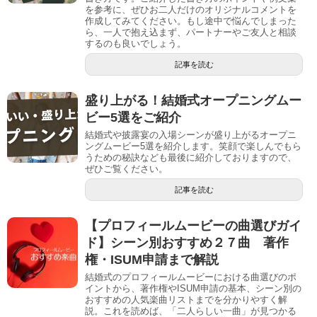
を参考に、ぜひお二人だけのオリジナルコメントを
作成してみてください。もし途中で悩んでしまった
ら、一人で抱え込まず、パートナーやご友人と相談
するのも良いでしょう。
記事を読む
盛り上がる！結婚式オープニングムー
ビー5選をご紹介
結婚式や披露宴の入場シーンが盛り上がるオープニ
ングムービー5選を紹介します。笑顔で楽しんでもら
うための秘訣なども最後に紹介しておりますので、
ぜひご覧ください。
記事を読む
【プロフィールムービーの曲選びガイ
ド】シーン別おすすめ２７曲 著作
権・ISUM申請まで解説
結婚式のプロフィールムービーにおける曲選びのポ
イントから、著作権やISUM申請の基本、シーン別の
おすすめの人気楽曲リストまでを分かりやすく解
説。これを読めば、「二人らしい一曲」が見つかる