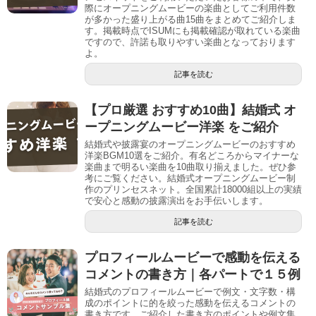
際にオープニングムービーの楽曲としてご利用件数
が多かった盛り上がる曲15曲をまとめてご紹介しま
す。掲載時点でISUMにも掲載確認が取れている楽曲
ですので、許諾も取りやすい楽曲となっております
よ。
記事を読む
【プロ厳選 おすすめ10曲】結婚式 オ
ープニングムービー洋楽 をご紹介
結婚式や披露宴のオープニングムービーのおすすめ
洋楽BGM10選をご紹介。有名どころからマイナーな
楽曲まで明るい楽曲を10曲取り揃えました。ぜひ参
考にご覧ください。結婚式オープニングムービー制
作のプリンセスネット。全国累計18000組以上の実績
で安心と感動の披露演出をお手伝いします。
記事を読む
プロフィールムービーで感動を伝える
コメントの書き方｜各パートで１５例
結婚式のプロフィールムービーで例文・文字数・構
成のポイントに的を絞った感動を伝えるコメントの
書き方です。ご紹介した書き方のポイントや例文集