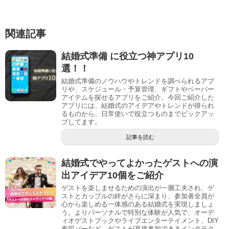
関連記事
結婚式準備 に役立つ神アプリ10
選！！
結婚式準備のノウハウやトレンドを調べられるアプ
リや、スケジュール・予算管理、ギフトやペーパー
アイテムを探せるアプリをご紹介。今回ご紹介した
アプリには、結婚式のアイデアやトレンドが得られ
るものから、日常使いで役立つものまでピックアッ
プしてます。
記事を読む
結婚式でやってよかったゲストへの演
出アイデア10個をご紹介
ゲストを楽しませるための演出が一層工夫され、ゲ
ストとカップルの絆がさらに深まり、参加者全員が
心から楽しめる一体感のある結婚式を実現しましょ
う。よりパーソナルで特別な体験が人気で、オーデ
ィオゲストブックやライブエンターテイメント、DIY
寿司バーなど、ゲストが直接参加できるインタラク