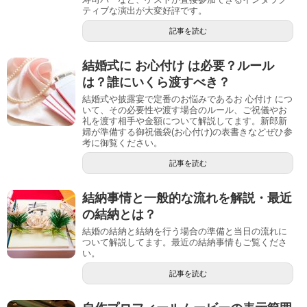
ティブな演出が大変好評です。
記事を読む
結婚式に お心付け は必要？ルール
は？誰にいくら渡すべき？
結婚式や披露宴で定番のお悩みであるお 心付け につ
いて、その必要性や渡す場合のルール、ご祝儀やお
礼を渡す相手や金額について解説してます。新郎新
婦が準備する御祝儀袋(お心付け)の表書きなどぜひ参
考に御覧ください。
記事を読む
結納事情と一般的な流れを解説・最近
の結納とは？
結婚の結納と結納を行う場合の準備と当日の流れに
ついて解説してます。最近の結納事情もご覧くださ
い。
記事を読む