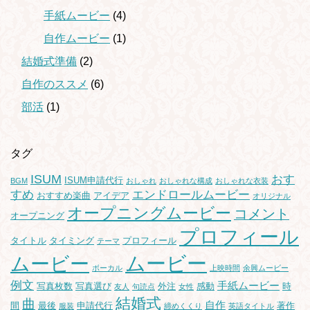
手紙ムービー
(4)
自作ムービー
(1)
結婚式準備
(2)
自作のススメ
(6)
部活
(1)
タグ
ISUM
おす
ISUM申請代行
BGM
おしゃれ
おしゃれな構成
おしゃれな衣装
すめ
エンドロールムービー
おすすめ楽曲
アイデア
オリジナル
オープニングムービー
コメント
オープニング
プロフィール
タイトル
タイミング
プロフィール
テーマ
ムービー
ムービー
ボーカル
上映時間
余興ムービー
例文
手紙ムービー
写真枚数
写真選び
外注
感動
時
友人
句読点
女性
結婚式
曲
自作
間
最後
申請代行
著作
服装
締めくくり
英語タイトル