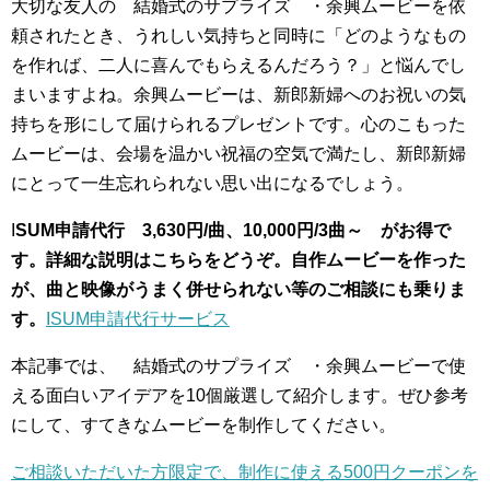
大切な友人の 結婚式のサプライズ ・余興ムービーを依
頼されたとき、うれしい気持ちと同時に「どのようなもの
を作れば、二人に喜んでもらえるんだろう？」と悩んでし
まいますよね。余興ムービーは、新郎新婦へのお祝いの気
持ちを形にして届けられるプレゼントです。心のこもった
ムービーは、会場を温かい祝福の空気で満たし、新郎新婦
にとって一生忘れられない思い出になるでしょう。
I
SUM申請代行 3,630円/曲、10,000円/3曲～ がお得で
す。詳細な説明
はこちらをどうぞ。自作ムービーを作った
が、曲と映像がうまく併せられない等のご相談にも乗りま
す。
ISUM申請代行サービス
本記事では、 結婚式のサプライズ ・余興ムービーで使
える面白いアイデアを10個厳選して紹介します。ぜひ参考
にして、すてきなムービーを制作してください。
ご相談いただいた方限定で、制作に使える500円クーポンを