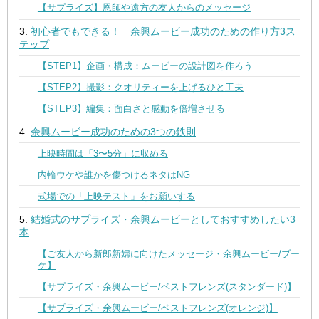
【サプライズ】恩師や遠方の友人からのメッセージ
初心者でもできる！ 余興ムービー成功のための作り方3ス
テップ
【STEP1】企画・構成：ムービーの設計図を作ろう
【STEP2】撮影：クオリティーを上げるひと工夫
【STEP3】編集：面白さと感動を倍増させる
余興ムービー成功のための3つの鉄則
上映時間は「3〜5分」に収める
内輪ウケや誰かを傷つけるネタはNG
式場での「上映テスト」をお願いする
結婚式のサプライズ・余興ムービーとしておすすめしたい3
本
【ご友人から新郎新婦に向けたメッセージ・余興ムービー/ブー
ケ】
【サプライズ・余興ムービー/ベストフレンズ(スタンダード)】
【サプライズ・余興ムービー/ベストフレンズ(オレンジ)】