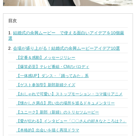
目次
結婚式の余興ムービー で使える面白いアイデアを10個厳
選
会場が盛り上がる！結婚式の余興ムービーアイデア10選
【定番＆感動】メッセージリレー
【爆笑必至】テレビ番組・CMのパロディ
【一体感UP】ダンス・「踊ってみた」系
【ゲスト参加型】新郎新婦クイズ
【おしゃれで可愛い】ストップモーション・コマ撮りアニメ
【懐かしさ満点】思い出の場所を巡るドキュメンタリー
【ユニーク】新郎（新婦）のトリセツムービー
【愛が伝わる】インタビュー「〇〇さんの好きなところは？」
【本格的】出会いを描く再現ドラマ